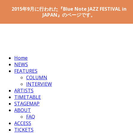
2015年9月に行われた『Blue Note JAZZ FESTIVAL in
JAPAN』のページです。
Home
NEWS
FEATURES
COLUMN
INTERVIEW
ARTISTS
TIMETABLE
STAGEMAP
ABOUT
FAQ
ACCESS
TICKETS