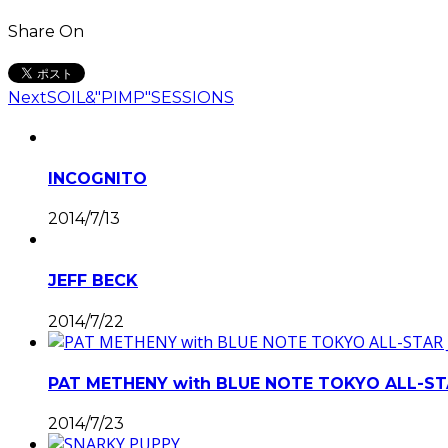
Share On
Next
SOIL&"PIMP"SESSIONS
INCOGNITO
2014/7/13
JEFF BECK
2014/7/22
PAT METHENY with BLUE NOTE TOKYO ALL-S
2014/7/23