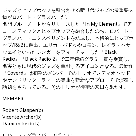
ジャズとヒップホップを融合させる新世代ジャズの最重要人
物がロバート・グラスパーだ。
名門ブルーノートからリリースした『In My Element』でア
コースティックとヒップホップを融合したのち、ロバート・
グラスパー・エクスペリメントを結成し、本格的にヒップホ
ップ/R&Bに進出。エリカ・バドゥやコモン、レイラ・ハサ
ウェイといったシンガーをフィーチャーした『Black
Radio』『Black Radio 2』で二年連続グラミー賞を受賞し、
名実ともに現代のジャズを牽引するアイコンとなる。最新作
『Coverd』は初期のメンバーでのトリオでレディオヘッド
やケンドリック・ラマーの楽曲を斬新なアプローチで演奏し
話題をさらっている。そのトリオが待望の来日を果たす。
MEMBER
Robert Glasper(p)
Vicente Archer(b)
Damion Reid(ds)
ロバート・グラスパー（ピアノ）