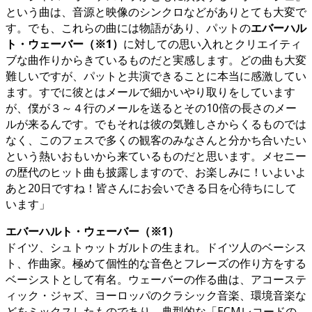
という曲は、音源と映像のシンクロなどがありとても大変で
す。でも、これらの曲には物語があり、パットの
エバーハル
ト・ウェーバー（※1）
に対しての思い入れとクリエイティ
ブな曲作りからきているものだと実感します。どの曲も大変
難しいですが、パットと共演できることに本当に感激してい
ます。すでに彼とはメールで細かいやり取りをしています
が、僕が３～４行のメールを送るとその10倍の長さのメー
ルが来るんです。でもそれは彼の気難しさからくるものでは
なく、このフェスで多くの観客のみなさんと分かち合いたい
という熱いおもいから来ているものだと思います。メセニー
の歴代のヒット曲も披露しますので、お楽しみに！いよいよ
あと20日ですね！皆さんにお会いできる日を心待ちにして
います」
エバーハルト・ウェーバー（※1）
ドイツ、シュトゥットガルトの生まれ。ドイツ人のベーシス
ト、作曲家。極めて個性的な音色とフレーズの作り方をする
ベーシストとして有名。ウェーバーの作る曲は、アコーステ
ィック・ジャズ、ヨーロッパのクラシック音楽、環境音楽な
どをミックスしたものであり、典型的な「ECMレコードの