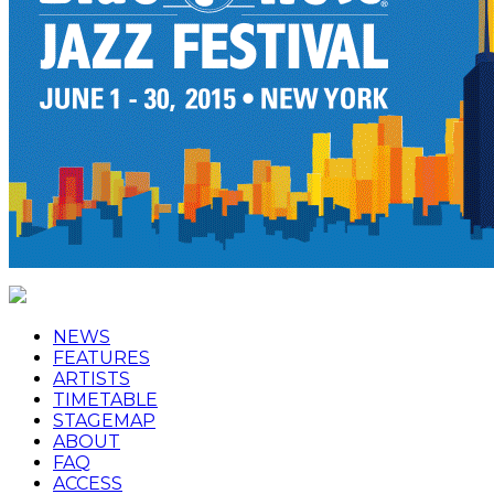
NEWS
FEATURES
ARTISTS
TIMETABLE
STAGEMAP
ABOUT
FAQ
ACCESS